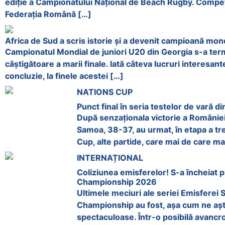
ediție a Campionatului Național de Beach Rugby. Competi
Federația Română […]
Africa de Sud a scris istorie și a devenit campioană mond
Campionatul Mondial de juniori U20 din Georgia s-a term
câștigătoare a marii finale. Iată câteva lucruri interesan
concluzie, la finele acestei […]
NATIONS CUP
Punct final în seria testelor de vară 
După senzaționala victorie a României,
Samoa, 38-37, au urmat, în etapa a tr
Cup, alte partide, care mai de care ma
INTERNAȚIONAL
Coliziunea emisferelor! S-a încheiat 
Championship 2026
Ultimele meciuri ale seriei Emisferei 
Championship au fost, așa cum ne aș
spectaculoase. Într-o posibilă avancron