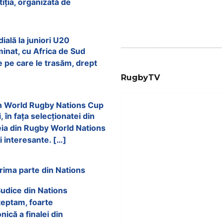
ția, organizată de
ială la juniori U20
inat, cu Africa de Sud
te pe care le trasăm, drept
RugbyTV
din World Rugby Nations Cup
 în fața selecționatei din
eia din Rugby World Nations
i interesante. […]
prima parte din Nations
Sudice din Nations
teptam, foarte
ică a finalei din