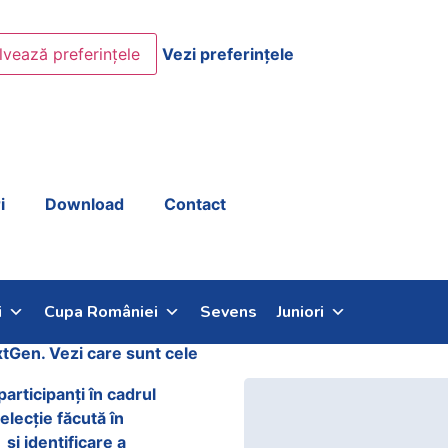
lvează preferințele
Vezi preferințele
i
Download
Contact
i
Cupa României
Sevens
Juniori
xtGen. Vezi care sunt cele
rticipanți în cadrul
lecție făcută în
si identificare a