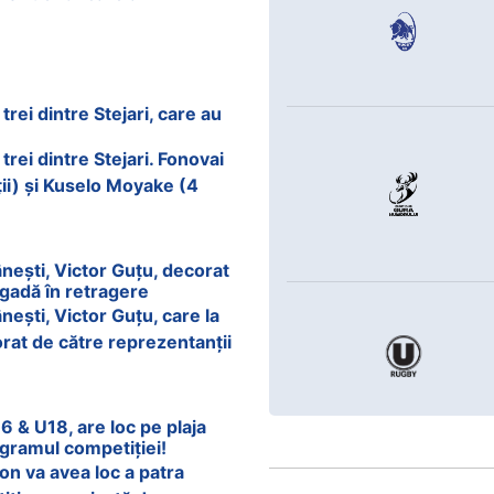
ei dintre Stejari, care au
ei dintre Stejari. Fonovai
ii) și Kuselo Moyake (4
nești, Victor Guțu, decorat
igadă în retragere
ești, Victor Guțu, care la
orat de către reprezentanții
& U18, are loc pe plaja
gramul competiției!
zon va avea loc a patra