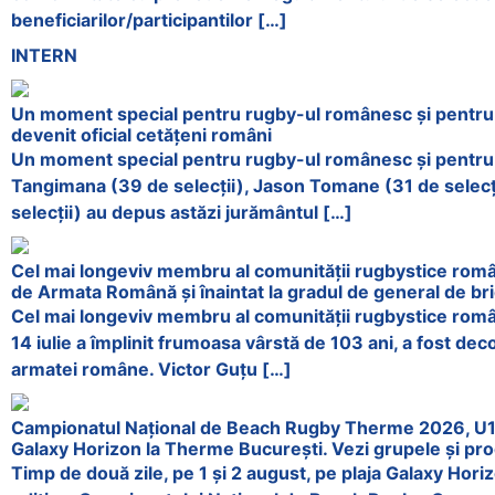
beneficiarilor/participantilor […]
INTERN
Un moment special pentru rugby-ul românesc și pentru tr
devenit oficial cetățeni români
Un moment special pentru rugby-ul românesc și pentru tr
Tangimana (39 de selecții), Jason Tomane (31 de selecț
selecții) au depus astăzi jurământul […]
Cel mai longeviv membru al comunității rugbystice româ
de Armata Română și înaintat la gradul de general de br
Cel mai longeviv membru al comunității rugbystice român
14 iulie a împlinit frumoasa vârstă de 103 ani, a fost dec
armatei române. Victor Guțu […]
Campionatul Național de Beach Rugby Therme 2026, U16 
Galaxy Horizon la Therme București. Vezi grupele și pro
Timp de două zile, pe 1 și 2 august, pe plaja Galaxy Hori